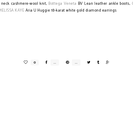
l neck cashmere-wool knit,
Bottega Veneta
BV Lean leather ankle boots,
MELISSA KAYE
Aria U Huggie 18-karat white gold diamond earrings
i...
THE SUMMER BAG EDIT