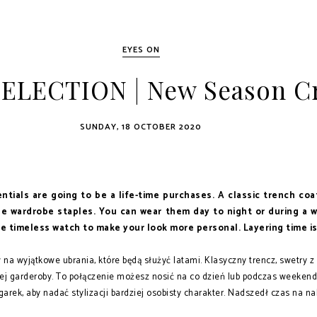
EYES ON
ELECTION | New Season C
SUNDAY, 18 OCTOBER 2020
ials are going to be a life-time purchases. A classic trench coa
rue wardrobe staples. You can wear them day to night or during a
he timeless watch to make your look more personal. Layering time i
 wyjątkowe ubrania, które będą służyć latami. Klasyczny trencz, swetry z
nnej garderoby. To połączenie możesz nosić na co dzień lub podczas weeke
garek, aby nadać stylizacji bardziej osobisty charakter. Nadszedł czas na n