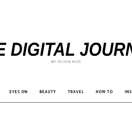
EYES ON
BEAUTY
TRAVEL
HOW TO
INS