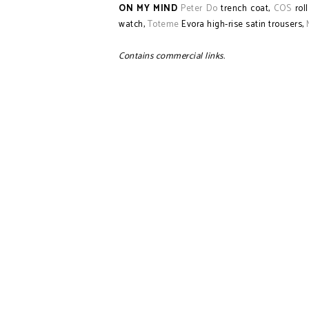
ON MY MIND
Peter Do
trench coat,
COS
rol
watch,
Toteme
Evora high-rise satin trousers,
Contains commercial links.
SUNDAY SELECTION | Summer In The C