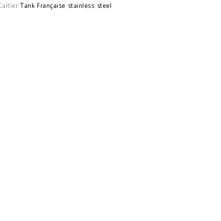
Cartier
Tank Française stainless steel
CÉLINE PRE FALL 2018