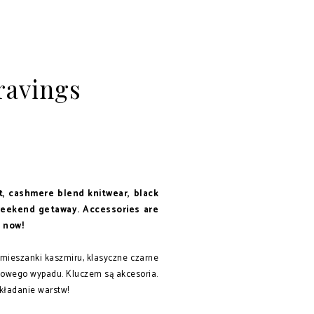
ravings
t, cashmere blend knitwear, black
 weekend getaway. Accessories are
s now!
 mieszanki kaszmiru, klasyczne czarne
ndowego wypadu. Kluczem są akcesoria.
akładanie warstw!