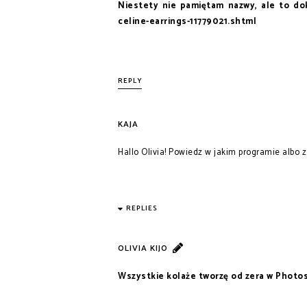
Niestety nie pamiętam nazwy, ale to do
celine-earrings-11779021.shtml
REPLY
KAJA
Hallo Olivia! Powiedz w jakim programie albo z
REPLIES
OLIVIA KIJO
Wszystkie kolaże tworzę od zera w Photo