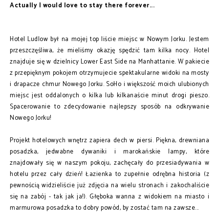
Actually I would love to stay there forever...
Hotel Ludlow był na mojej top liście miejsc w Nowym Jorku. Jestem
przeszczęśliwa, że mieliśmy okazję spędzić tam kilka nocy. Hotel
znajduje się w dzielnicy Lower East Side na Manhattanie. W pakiecie
z przepięknym pokojem otrzymujecie spektakularne widoki na mosty
i drapacze chmur Nowego Jorku. SoHo i większość moich ulubionych
miejsc jest oddalonych o kilka lub kilkanaście minut drogi pieszo.
Spacerowanie to zdecydowanie najlepszy sposób na odkrywanie
Nowego Jorku!
Projekt hotelowych wnętrz zapiera dech w piersi. Piękna, drewniana
posadzka, jedwabne dywaniki i marokańskie lampy, które
znajdowały się w naszym pokoju, zachęcały do przesiadywania w
hotelu przez cały dzień! Łazienka to zupełnie odrębna historia (z
pewnością widzieliście już zdjęcia na wielu stronach i zakochaliście
się na zabój - tak jak ja!). Głęboka wanna z widokiem na miasto i
marmurowa posadzka to dobry powód, by zostać tam na zawsze...