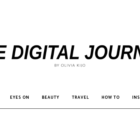
EYES ON
BEAUTY
TRAVEL
HOW TO
INS