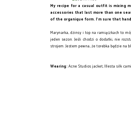
My recipe for a casual outfit is mixing m
accessories that last more than one sea
of the organique form. I'm sure that hand
Marynarka, dżinsy i top na ramiączkach to mój
jeden sezon. Jeśli chodzi o dodatki, nie ro
strojem. Jestem pewna, że torebka będzie na b
Wearing:
Acne Studios jacket, Illesta silk cami