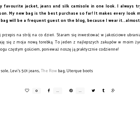
y favourite jacket, jeans and silk camisole in one look. I always t
son. My new bag is the best purchase so far! It makes every look
bag will be a frequent guest on the blog, because I wear it...almos
 przepis na strój na co dzień. Staram się inwestować w jakościowe ubrania 
zstaję się z moja nową torebką. To jeden z najlepszych zakupów w moim ży
logu częstym gościem, ponieważ noszę ją praktycznie codzienne!
sole, Levi's 501 jeans,
The Row
bag, Uterque boots