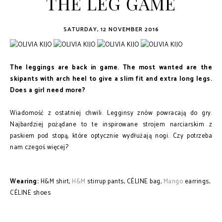
THE LEG GAME
SATURDAY, 12 NOVEMBER 2016
The leggings are back in game. The most wanted are the
skipants with arch heel to give a slim fit and extra long legs.
Does a girl need more?
Wiadomość z ostatniej chwili. Legginsy znów powracają do gry.
Najbardziej pożądane to te inspirowane strojem narciarskim z
paskiem pod stopą, które optycznie wydłużają nogi. Czy potrzeba
nam czegoś więcej?
Wearing:
H&M shirt,
H&M
stirrup pants, CÉLINE bag,
Mango
earrings,
CÉLINE shoes