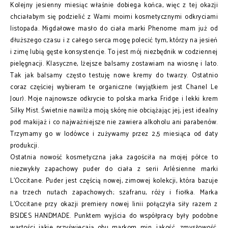
Kolejny jesienny miesiąc właśnie dobiega końca, więc z tej okazji
chciałabym się podzielić z Wami moimi kosmetycznymi odkryciami
listopada. Migdałowe masło do ciała marki Phenome mam już od
dłuższego czasu i z całego serca mogę polecić tym, którzy na jesień
i zimę lubią gęste konsystencje. To jest mój niezbędnik w codziennej
pielęgnacji. Klasyczne, lżejsze balsamy zostawiam na wiosnę i lato.
Tak jak balsamy często testuję nowe kremy do twarzy. Ostatnio
coraz częściej wybieram te organiczne (wyjątkiem jest Chanel Le
Jour).
Moje najnowsze odkrycie to polska marka Fridge i lekki krem
Silky Mist. Świetnie nawilża moją skórę nie obciążając jej, jest idealny
pod makijaż i co najważniejsze nie zawiera alkoholu ani parabenów.
Trzymamy go w lodówce i zużywamy przez 2,5 miesiąca od daty
produkcji.
Ostatnia nowość kosmetyczna jaka zagościła na mojej półce to
niezwykły zapachowy puder do ciała z serii Arlésienne marki
L'Occitane. Puder jest częścią nowej, zimowej kolekcji, która bazuje
na trzech nutach zapachowych; szafranu, róży i fiołka. Marka
L'Occitane przy okazji premiery nowej linii połączyła siły razem z
BSIDES HANDMADE. Punktem wyjścia do współpracy były podobne
wartości jakie przyświecają obu markom min. jakość, zmysłowość,