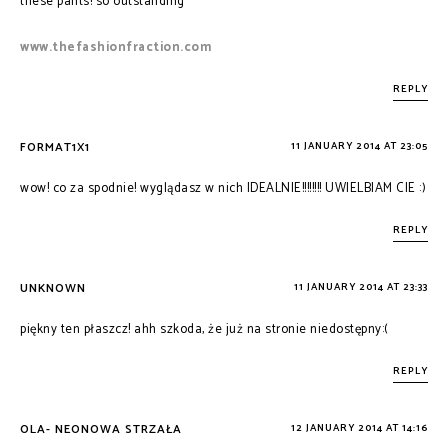
these pants! so outstanding
www.thefashionfraction.com
REPLY
FORMAT1X1
11 JANUARY 2014 AT 23:05
wow! co za spodnie! wyglądasz w nich IDEALNIE!!!!!!!! UWIELBIAM CIE :)
REPLY
UNKNOWN
11 JANUARY 2014 AT 23:33
piękny ten płaszcz! ahh szkoda, że już na stronie niedostępny:(
REPLY
OLA- NEONOWA STRZAŁA
12 JANUARY 2014 AT 14:16