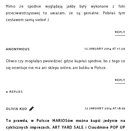
Mimo że spodnie wyglądają jakby były wykonane z folii
przeciwwstrząsowej to uważam, że są genialne. Pobiłaś tym
zestawem samą siebie! ;)
REPLY
ANONYMOUS
12 JANUARY 2014 AT 17:26
Oliwio czy mogłabys pwoiedzieć gdzie kupiłaś spodnie, bo z tego co
się orientuje nie ma ani sklepu online, ani butiku w Polsce..
REPLY
REPLIES
OLIVIA KIJO
12 JANUARY 2014 AT 18:03
To prawda, w Polsce MARIOSów można kupić jedynie na
cyklicznych imprezach, ART YARD SALE i Cloudmine POP UP