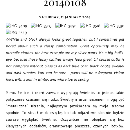
20140108
SATURDAY, 11 JANUARY 2014
//White and black always looks great together, but I sometimes get
bored about such a classy combination. Great oportunity may be
mettalic clothes, the best example are my silver pants. It's a big bull's-
eye, because those funky clothes always look great. Of course outfit is
not complete without classics as dark blue coat, black boots, sweater
and dark sunnies. You can be sure - pants will be a frequent visitor
here, with a knit in winter, and white top in spring.
Mimo, że biel i czerń zawsze wyglądają świetnie, to jednak takie
połączenie czasami się nudzi. Świetnym urozmaiceniem mogą być
"metaliczne" ubrania, najlepszym przykładem są moje srebrne
spodnie. To strzał w dziesiątkę, bo tak odjazdowe ubranie będzie
zawsze wyglądać świetnie. Oczywiście nie obejdzie się bez
klasycznych dodatków, granatowego płaszcza, czarnych botków,