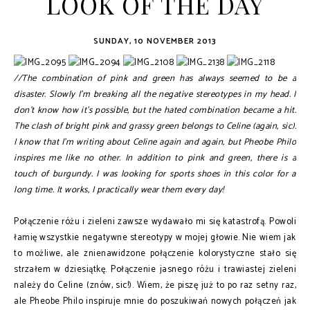
LOOK OF THE DAY
SUNDAY, 10 NOVEMBER 2013
//The combination of pink and green has always seemed to be a
disaster. Slowly I'm breaking all the negative stereotypes in my head. I
don't know how it's possible, but the hated combination became a hit.
The clash of bright pink and grassy green belongs to Celine (again, sic).
I know that I'm writing about Celine again and again, but Pheobe Philo
inspires me like no other. In addition to pink and green, there is a
touch of burgundy. I was looking for sports shoes in this color for a
long time. It works, I practically wear them every day!
Połączenie różu i zieleni zawsze wydawało mi się katastrofą. Powoli
łamię wszystkie negatywne stereotypy w mojej głowie. Nie wiem jak
to możliwe, ale znienawidzone połączenie kolorystyczne stało się
strzałem w dziesiątkę. Połączenie jasnego różu i trawiastej zieleni
należy do Celine (znów, sic!). Wiem, że piszę już to po raz setny raz,
ale Pheobe Philo inspiruje mnie do poszukiwań nowych połączeń jak