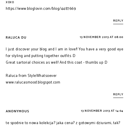
xoxo
https://www.bloglovin.com/blog/4487669
REPLY
RALUCA DU
13 NOVEMBER 2013 AT 08:00
I just discover your blog and I am in love!! You have a very good eye
for styling and putting together outfits :D
Great sartorial choices as well! And this coat - thumbs up :D
Raluca from StyleWhatsoever
www.ralucasmood.blogspot.com
REPLY
ANONYMOUS
13 NOVEMBER 2013 AT 14:04
te spodnie to nowa kolekcja? jaka cena? z gotowymi dziurami, tak?