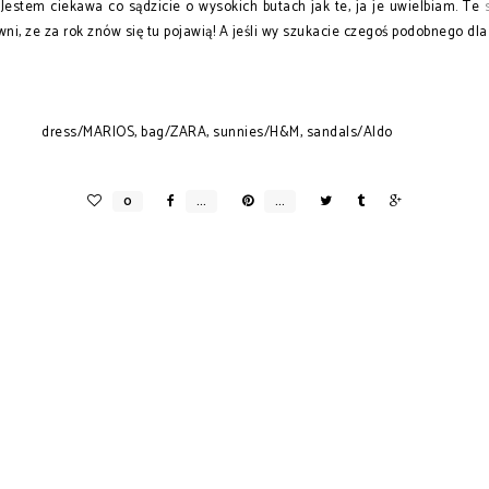
Jestem ciekawa co sądzicie o wysokich butach jak te, ja je uwielbiam. Te
i, ze za rok znów się tu pojawią! A jeśli wy szukacie czegoś podobnego dla
dress/MARIOS, bag/ZARA, sunnies/H&M, sandals/Aldo
THE ROW MESH SLIPPERS