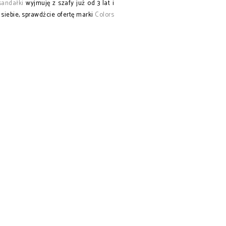
sandałki
wyjmuję z szafy już od 3 lat i
 siebie, sprawdźcie ofertę marki
Colors
HOMME GIRL