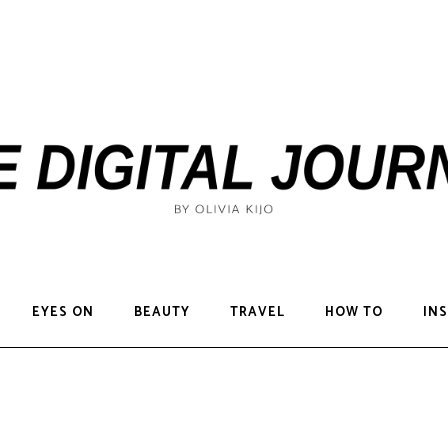
EYES ON
BEAUTY
TRAVEL
HOW TO
INS