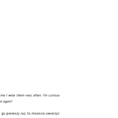
e me I wear them very often. I'm curious
re again!
e go pierwszy raz, to możecie uwierzyć