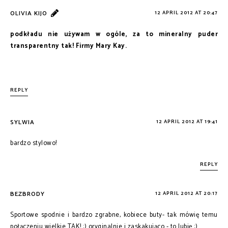
OLIVIA KIJO
12 APRIL 2012 AT 20:47
podkładu nie używam w ogóle, za to mineralny puder
transparentny tak! Firmy Mary Kay.
REPLY
SYLWIA
12 APRIL 2012 AT 19:41
bardzo stylowo!
REPLY
BEZBRODY
12 APRIL 2012 AT 20:17
Sportowe spodnie i bardzo zgrabne, kobiece buty- tak mówię temu
połączeniu wielkie TAK! :) oryginalnie i zaskakująco - to lubię :)