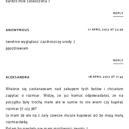
bardzo mile zaskoczona :)
REPLY
ANONYMOUS
17 APRIL 2012 AT 22:30
świetnie wyglądasz. zazdroszczę urody ;)
ppozdrawiam
REPLY
ALEKSANDRA
18 APRIL 2012 AT 17:45
Właśnie się zastanawiam nad zakupem tych butów i chciałam
zapytać o rozmiar.. Widzę, że już komuś odpowiadałaś, że na
początku były trochę małe ale w sumie to nie wiem czy kupiłaś
rozmiar 37 czy 38?
Ja mam 39 ale np z zary zawsze musze kupować 40 bo mają małą
rozmiarówkę.
Pytam bo niestety nie mam możliwości zwrotu :(