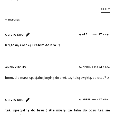
REPLY
REPLIES
OLIVIA KIJO
13 APRIL 2012 AT 22:34
brązową kredką i żelem do brwi :)
ANONYMOUS
14 APRIL 2012 AT 10:34
hmm, ale masz specjalną krędkę do brwi, czy taką zwykłą, do oczu? :)
OLIVIA KIJO
14 APRIL 2012 AT 18:12
tak, specjalną do brwi :) Ale myślę, że taka do oczu też się